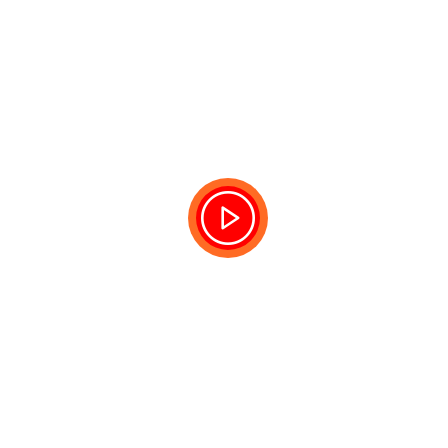
relevante y su capacidad para incorporar nuevas
tecnologías. Este medio sigue siendo una fuente valiosa de
información y entretenimiento para los habitantes de la
región.
Escuchá en VIVO