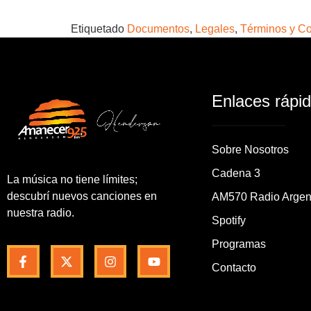
Etiquetado
Documentos
,
Legales
,
Términos y C
Enlaces rápi
Sobre Nosotros
Cadena 3
La música no tiene límites;
descubrí nuevos canciones en
AM570 Radio Argen
nuestra radio.
Spotify
Programas
Contacto