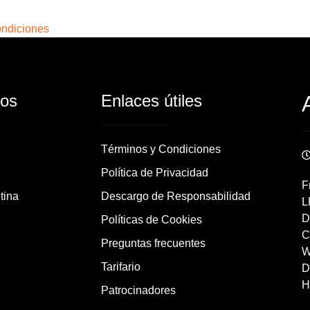
ondiciones
dos
Enlaces útiles
Términos y Condiciones
Política de Privacidad
F
tina
Descargo de Responsabilidad
L
D
Políticas de Cookies
C
Preguntas frecuentes
W
Tarifario
D
H
Patrocinadores